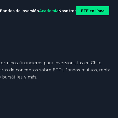
e
Fondos de Inversión
Academia
Nosotros
ETF en línea
érminos financieros para inversionistas en Chile.
laras de conceptos sobre ETFs, fondos mutuos, renta
es bursátiles y más.